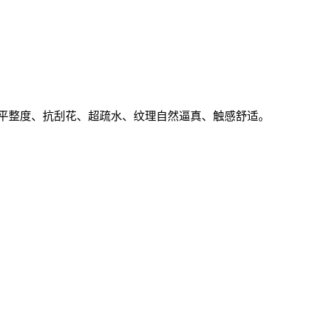
平整度、抗刮花、超疏水、纹理自然逼真、触感舒适。