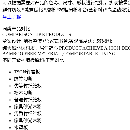
可以根据需要对产品的色彩、尺寸、形状进行控制，实现按需
鲜竹切段
*蒸煮碳化
*磨粉
*树脂扇粉和合(全新料)
*高温热熔
马上了解
同类产品对比
COMPARISON LIKE PRODUCTS
全案设计+墙板整装+管家式服务,实现高度还原效果图;
纯天然环保材质，居住舒心
PRODUCT ACHIEVE A HIGH DEG
BAMBOO FBER MATERIAL ,COMFORTABLE LIVING
不同等级护墙板原料/工艺对比
TSCN竹岩板
鲜竹切断
优等竹纤维板
杨木切断
普通竹纤维板
家具砂光木粉
劣质竹纤维板
家具砂光木粉
木塑板